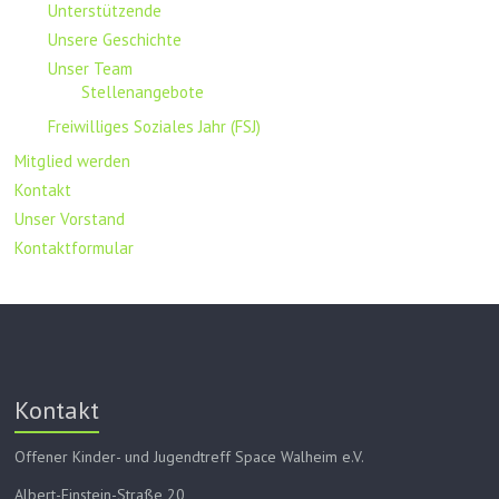
Unterstützende
Unsere Geschichte
Unser Team
Stellenangebote
Freiwilliges Soziales Jahr (FSJ)
Mitglied werden
Kontakt
Unser Vorstand
Kontaktformular
Kontakt
Offener Kinder- und Jugendtreff Space Walheim e.V.
Albert-Einstein-Straße 20