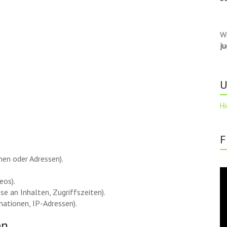
W
j
U
Hi
F
en oder Adressen).
Vi
Pl
eos).
e an Inhalten, Zugriffszeiten).
ationen, IP-Adressen).
en