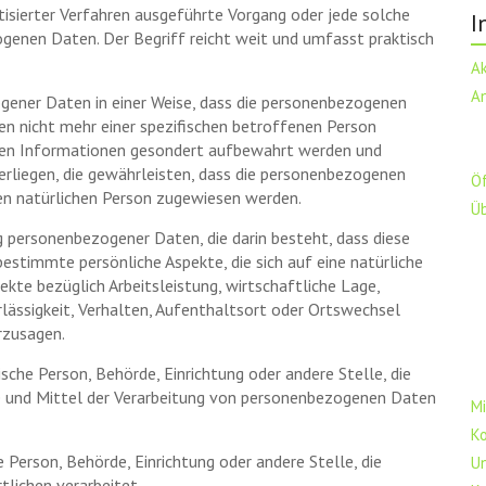
tisierter Verfahren ausgeführte Vorgang oder jede solche
I
nen Daten. Der Begriff reicht weit und umfasst praktisch
A
A
gener Daten in einer Weise, dass die personenbezogenen
n nicht mehr einer spezifischen betroffenen Person
hen Informationen gesondert aufbewahrt werden und
liegen, die gewährleisten, dass die personenbezogenen
Ö
aren natürlichen Person zugewiesen werden.
Ü
ng personenbezogener Daten, die darin besteht, dass diese
timmte persönliche Aspekte, die sich auf eine natürliche
kte bezüglich Arbeitsleistung, wirtschaftliche Lage,
rlässigkeit, Verhalten, Aufenthaltsort oder Ortswechsel
rzusagen.
tische Person, Behörde, Einrichtung oder andere Stelle, die
e und Mittel der Verarbeitung von personenbezogenen Daten
Mi
K
e Person, Behörde, Einrichtung oder andere Stelle, die
U
lichen verarbeitet.