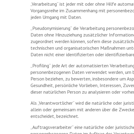
„Verarbeitung“ ist jeder mit oder ohne Hilfe automa
Vorgangsreihe im Zusammenhang mit personenbezoge
jeden Umgang mit Daten.
„Pseudonymisierung“ die Verarbeitung personenbezo
Daten ohne Hinzuziehung zusätzlicher Informatione
zugeordnet werden können, sofern diese zusätzlic
technischen und organisatorischen Maßnahmen unter
Daten nicht einer identifizierten oder identifizierb
„Profiling“ jede Art der automatisierten Verarbeitu
personenbezogenen Daten verwendet werden, um bes
Person beziehen, zu bewerten, insbesondere um Aspe
Gesundheit, persönliche Vorlieben, Interessen, Zuve
dieser natürlichen Person zu analysieren oder vorhe
Als „Verantwortlicher“ wird die natürliche oder juris
allein oder gemeinsam mit anderen über die Zweck
entscheidet, bezeichnet.
„Auftragsverarbeiter“ eine natürliche oder juristisch
personenbezogene Daten im Auftrag des Verantwort