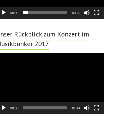
00:00
00:26
nser Rückblick zum Konzert im
usikbunker 2017
deo-
ayer
00:00
01:44