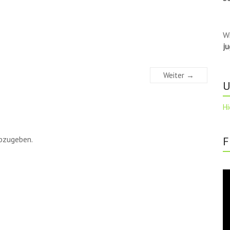
W
j
Weiter →
U
Hi
bzugeben.
F
Vi
Pl