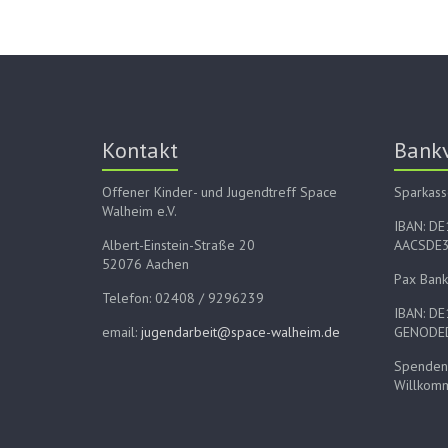
Kontakt
Bank
Offener Kinder- und Jugendtreff Space
Sparkass
Walheim e.V.
IBAN: D
Albert-Einstein-Straße 20
AACSDE
52076 Aachen
Pax Bank
Telefon: 02408 / 9296239
IBAN: D
email:
jugendarbeit@space-walheim.de
GENODE
Spenden 
Willkom