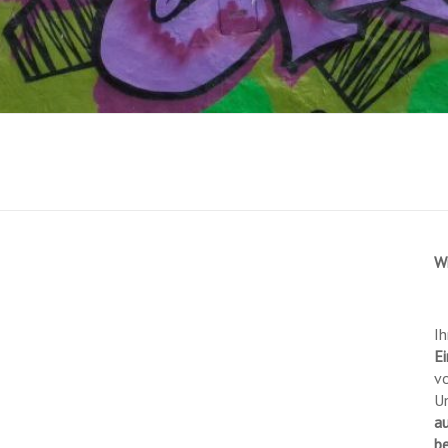
W
Ih
Ei
vo
U
a
b