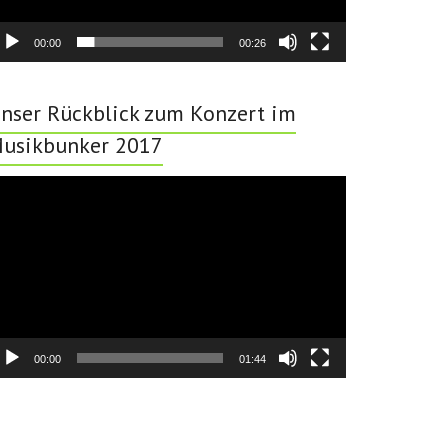
00:00
00:26
nser Rückblick zum Konzert im
usikbunker 2017
deo-
ayer
00:00
01:44