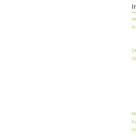
I
A
A
Ö
Ü
Mi
K
U