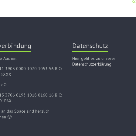
K
verbindung
Datenschutz
e Aachen:
Hier geht es zu unserer
Datenschutzerklärung
E11 3905 0000 1070 1053 56 BIC:
33XXX
 eG:
E15 3706 0193 1018 0160 16 BIC:
D1PAX
an das Space sind herzlich
men 🙂