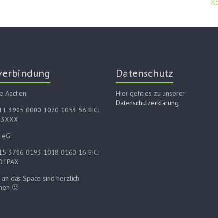
K
verbindung
Datenschutz
e Aachen:
Hier geht es zu unserer
Datenschutzerklärung
E11 3905 0000 1070 1053 56 BIC:
33XXX
 eG:
E15 3706 0193 1018 0160 16 BIC:
D1PAX
an das Space sind herzlich
men 🙂