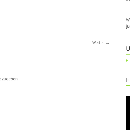
W
j
Weiter →
U
Hi
bzugeben.
F
Vi
Pl