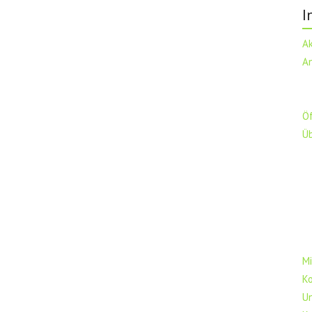
I
A
A
Ö
Ü
Mi
K
U