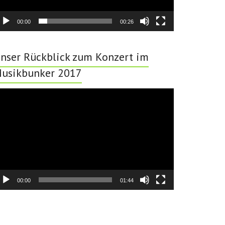
00:00
00:26
nser Rückblick zum Konzert im
usikbunker 2017
deo-
ayer
00:00
01:44