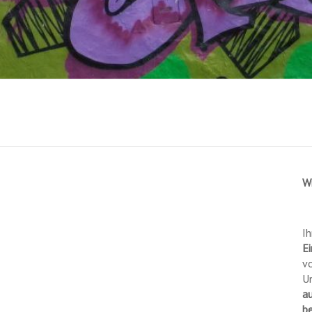
W
Ih
Ei
vo
U
a
b