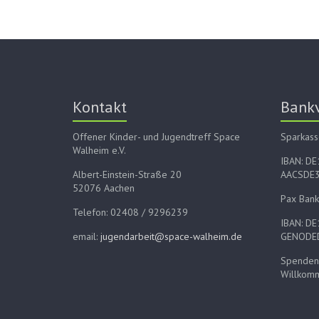
Kontakt
Bank
Offener Kinder- und Jugendtreff Space
Sparkass
Walheim e.V.
IBAN: D
Albert-Einstein-Straße 20
AACSDE
52076 Aachen
Pax Bank
Telefon: 02408 / 9296239
IBAN: D
email:
jugendarbeit@space-walheim.de
GENODE
Spenden 
Willkom