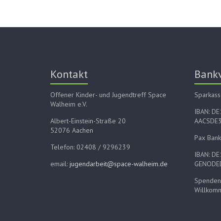
Kontakt
Bank
Offener Kinder- und Jugendtreff Space
Sparkass
Walheim e.V.
IBAN: D
Albert-Einstein-Straße 20
AACSDE
52076 Aachen
Pax Bank
Telefon: 02408 / 9296239
IBAN: D
email:
jugendarbeit@space-walheim.de
GENODE
Spenden 
Willkom