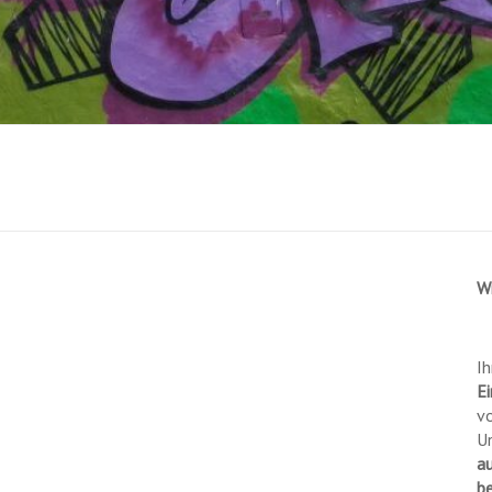
W
Ih
Ei
vo
U
a
b