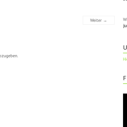
W
Weiter →
j
U
bzugeben.
Hi
F
Vi
Pl