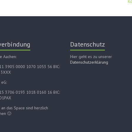
K
verbindung
Datenschutz
e Aachen:
Hier geht es zu unserer
Datenschutzerklärung
E11 3905 0000 1070 1053 56 BIC:
33XXX
 eG:
E15 3706 0193 1018 0160 16 BIC:
D1PAX
an das Space sind herzlich
men 🙂