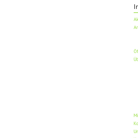
I
A
A
Ö
Ü
Mi
K
U