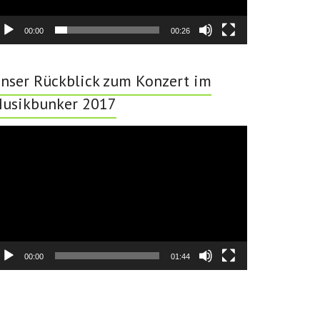
00:00
00:26
nser Rückblick zum Konzert im
usikbunker 2017
deo-
ayer
00:00
01:44