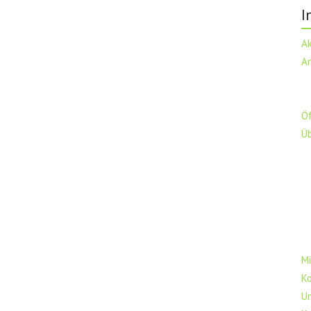
I
A
A
Ö
Ü
Mi
K
U