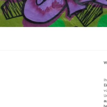
W
Ih
Ei
vo
U
a
b