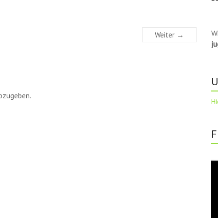
W
Weiter →
j
U
bzugeben.
Hi
F
Vi
Pl