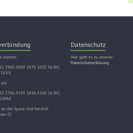
K
verbindung
Datenschutz
e Aachen:
Hier geht es zu unserer
Datenschutzerklärung
E11 3905 0000 1070 1053 56 BIC:
33XXX
 eG:
E15 3706 0193 1018 0160 16 BIC:
D1PAX
an das Space sind herzlich
men 🙂