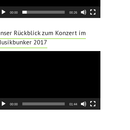
00:00
00:26
nser Rückblick zum Konzert im
usikbunker 2017
deo-
ayer
00:00
01:44