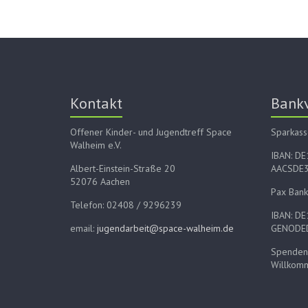
Kontakt
Bank
Offener Kinder- und Jugendtreff Space
Sparkass
Walheim e.V.
IBAN: D
Albert-Einstein-Straße 20
AACSDE
52076 Aachen
Pax Bank
Telefon: 02408 / 9296239
IBAN: D
email:
jugendarbeit@space-walheim.de
GENODE
Spenden 
Willkom