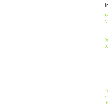
I
A
A
Ö
Ü
Mi
K
U