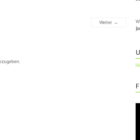
W
Weiter →
j
U
bzugeben.
Hi
F
Vi
Pl