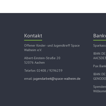
Kontakt
Bank
Offener Kinder- und Jugendtreff Space
Sparkass
Walheim e.V.
IBAN: D
Albert-Einstein-Straße 20
AACSDE
52076 Aachen
Pax Bank
Telefon: 02408 / 9296239
IBAN: D
email:
jugendarbeit@space-walheim.de
GENODE
Spenden 
Willkom