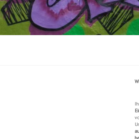
W
Ih
Ei
vo
U
a
b