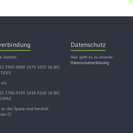
K
verbindung
Datenschutz
e Aachen:
Hier geht es zu unserer
Datenschutzerklärung
E11 3905 0000 1070 1053 56 BIC:
33XXX
 eG:
E15 3706 0193 1018 0160 16 BIC:
D1PAX
an das Space sind herzlich
men 🙂