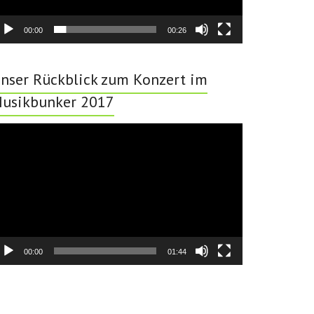
00:00
00:26
nser Rückblick zum Konzert im
usikbunker 2017
deo-
ayer
00:00
01:44