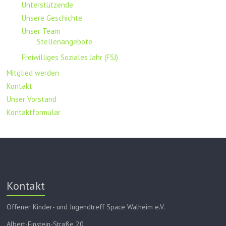
Unterstützende
Unsere Geschichte
Unser Team
Stellenangebote
Freiwilliges Soziales Jahr (FSJ)
Mitglied werden
Kontakt
Unser Vorstand
Kontaktformular
Kontakt
Offener Kinder- und Jugendtreff Space Walheim e.V.
Albert-Einstein-Straße 20