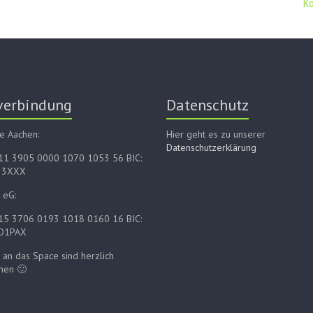
K
verbindung
Datenschutz
e Aachen:
Hier geht es zu unserer
Datenschutzerklärung
E11 3905 0000 1070 1053 56 BIC:
33XXX
 eG:
E15 3706 0193 1018 0160 16 BIC:
D1PAX
an das Space sind herzlich
men 🙂