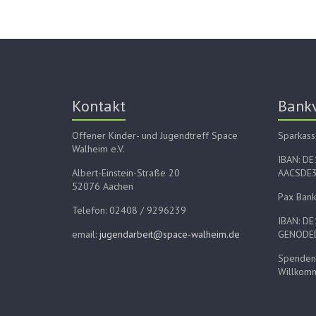
Kontakt
Bank
Offener Kinder- und Jugendtreff Space
Sparkass
Walheim e.V.
IBAN: D
Albert-Einstein-Straße 20
AACSDE
52076 Aachen
Pax Bank
Telefon: 02408 / 9296239
IBAN: D
email:
jugendarbeit@space-walheim.de
GENODE
Spenden 
Willkom