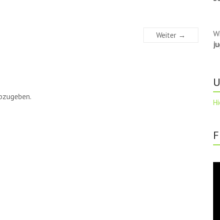
W
Weiter →
j
U
bzugeben.
Hi
F
Vi
Pl