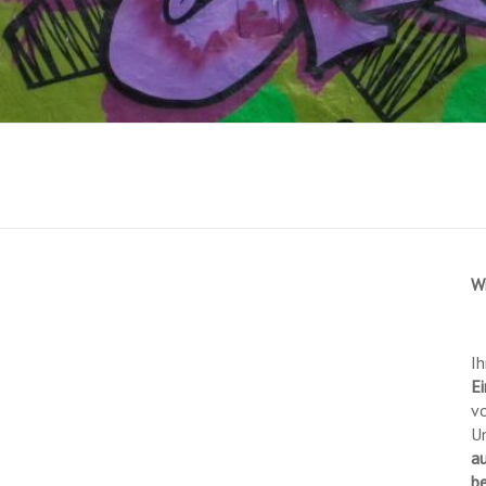
W
Ih
Ei
vo
U
a
b