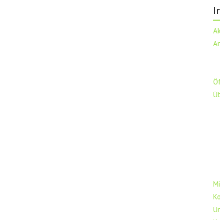
I
A
A
Ö
Ü
Mi
K
U