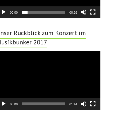
00:00
00:26
nser Rückblick zum Konzert im
usikbunker 2017
deo-
ayer
00:00
01:44