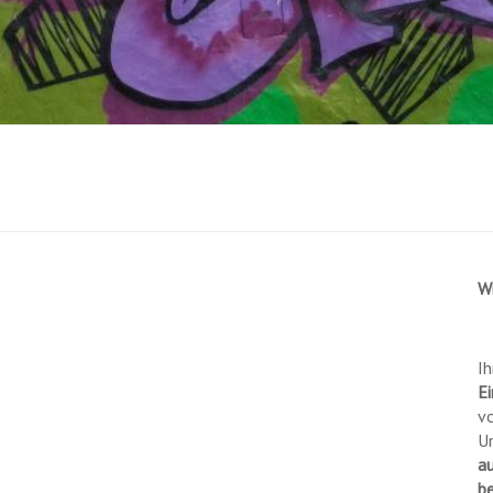
W
Ih
Ei
vo
U
a
b