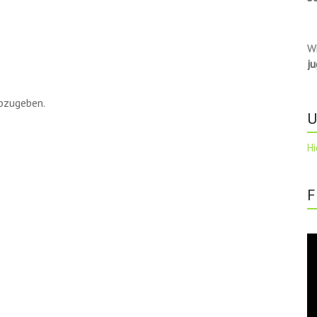
W
j
bzugeben.
U
Hi
F
Vi
Pl