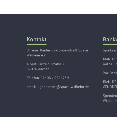
Kontakt
Bank
Offener Kinder- und Jugendtreff Space
Sparkass
Walheim e.V.
IBAN: D
Albert-Einstein-Straße 20
AACSDE
52076 Aachen
Pax Bank
Telefon: 02408 / 9296239
IBAN: D
email:
jugendarbeit@space-walheim.de
GENODE
Spenden 
Willkom