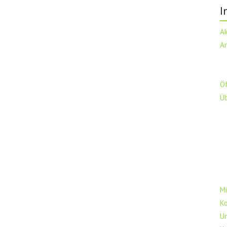
I
A
A
Ö
Ü
Mi
K
U