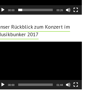
00:00
00:26
nser Rückblick zum Konzert im
usikbunker 2017
deo-
ayer
00:00
01:44