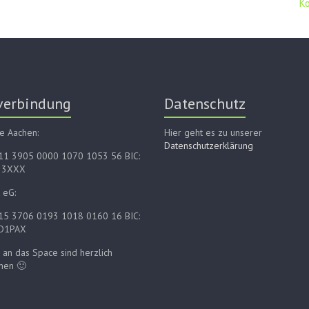
K
verbindung
Datenschutz
e Aachen:
Hier geht es zu unserer
Datenschutzerklärung
E11 3905 0000 1070 1053 56 BIC:
33XXX
 eG:
E15 3706 0193 1018 0160 16 BIC:
D1PAX
an das Space sind herzlich
men 🙂