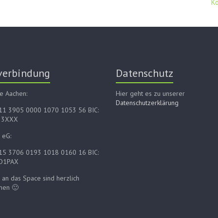
K
verbindung
Datenschutz
e Aachen:
Hier geht es zu unserer
Datenschutzerklärung
E11 3905 0000 1070 1053 56 BIC:
33XXX
 eG:
E15 3706 0193 1018 0160 16 BIC:
D1PAX
an das Space sind herzlich
men 🙂