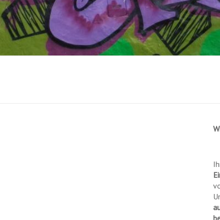
W
Ih
Ei
vo
U
a
b