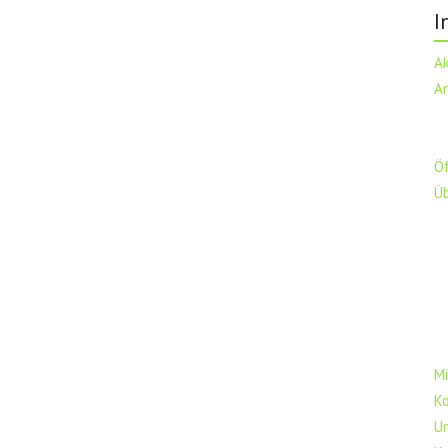
I
A
A
Ö
Ü
Mi
K
U