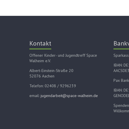
Kontakt
Bank
Offener Kinder- und Jugendtreff Space
Sparkass
Walheim e.V.
IBAN: D
Albert-Einstein-Straße 20
AACSDE
52076 Aachen
Pax Bank
Telefon: 02408 / 9296239
IBAN: D
email:
jugendarbeit@space-walheim.de
GENODE
Spenden 
Willkom