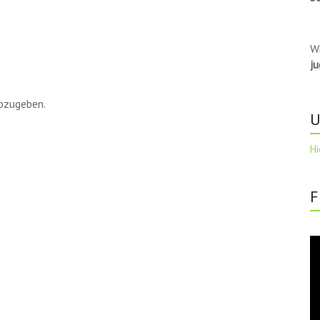
W
j
bzugeben.
U
Hi
F
Vi
Pl