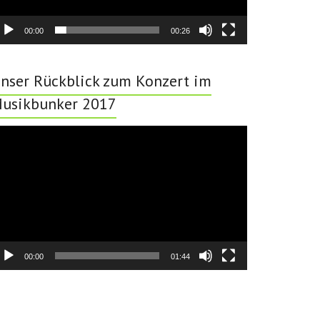
00:00
00:26
nser Rückblick zum Konzert im
usikbunker 2017
deo-
ayer
00:00
01:44