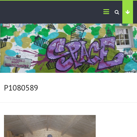
P1080589