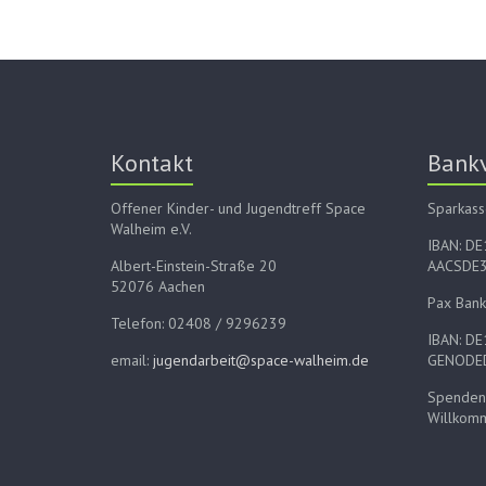
Kontakt
Bank
Offener Kinder- und Jugendtreff Space
Sparkass
Walheim e.V.
IBAN: D
Albert-Einstein-Straße 20
AACSDE
52076 Aachen
Pax Bank
Telefon: 02408 / 9296239
IBAN: D
email:
jugendarbeit@space-walheim.de
GENODE
Spenden 
Willkom