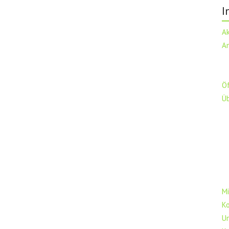
I
A
A
Ö
Ü
Mi
K
U