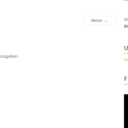
W
Weiter →
j
U
bzugeben.
Hi
F
Vi
Pl