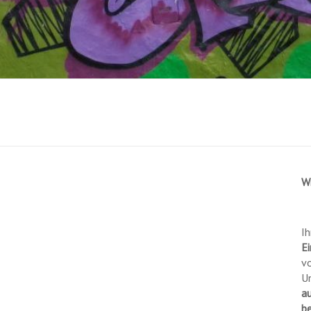
W
Ih
Ei
vo
U
a
b