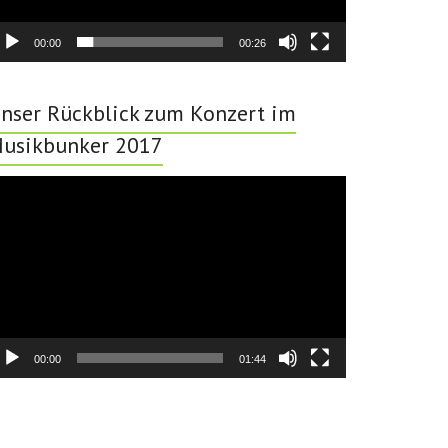
00:00
00:26
nser Rückblick zum Konzert im
usikbunker 2017
deo-
ayer
00:00
01:44