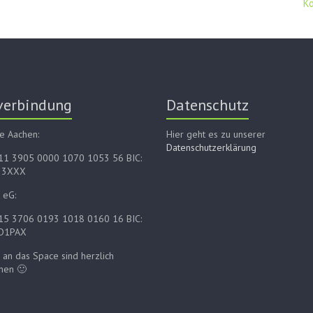
K
verbindung
Datenschutz
e Aachen:
Hier geht es zu unserer
Datenschutzerklärung
E11 3905 0000 1070 1053 56 BIC:
33XXX
 eG:
E15 3706 0193 1018 0160 16 BIC:
D1PAX
an das Space sind herzlich
men 🙂